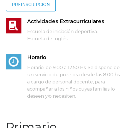
PREINSCRIPCION
Actividades Extracurriculares
Escuela de iniciación deportiva.
Escuela de Inglés.
Horario
Horario: de 9.00 a 12.50 Hs. Se dispone de
un servicio de pre-hora desde las 8.00 hs
a cargo de personal docente, para
acompañar a los niños cuyas familias lo
deseen y/o necesiten.
Primario